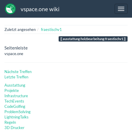
vspace.one wiki
Zuletzt angesehen
fraestischv1
ausstattung:holzbearbeitung:fraestischv1
Seitenleiste
vspace.one
Nächste Treffen
Letzte Treffen
Ausstattung
Projekte
Infrastructure
TechEvents
CodeGolfing
ProblemSolving
LightningTalks
Regeln
3D Drucker