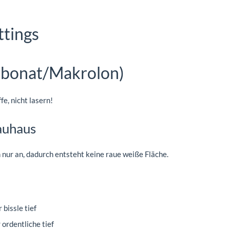
ttings
rbonat/Makrolon)
e, nicht lasern!
auhaus
 nur an, dadurch entsteht keine raue weiße Fläche.
bissle tief
ordentliche tief