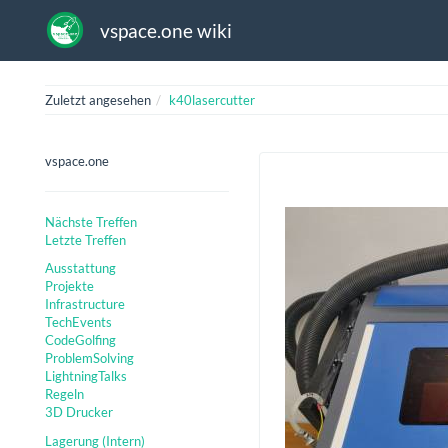
vspace.one wiki
Zuletzt angesehen
k40lasercutter
vspace.one
Nächste Treffen
Letzte Treffen
Ausstattung
Projekte
Infrastructure
TechEvents
CodeGolfing
ProblemSolving
LightningTalks
Regeln
3D Drucker
Lagerung (Intern)