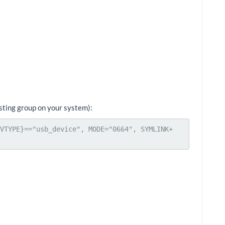
isting group on your system):
VTYPE}=="usb_device", MODE="0664", SYMLINK+