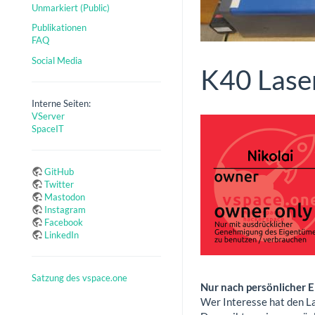
Unmarkiert (Public)
Publikationen
FAQ
Social Media
K40 Lase
Interne Seiten:
VServer
SpaceIT
GitHub
Twitter
Mastodon
Instagram
Facebook
LinkedIn
Satzung des vspace.one
Nur nach persönlicher 
Wer Interesse hat den La