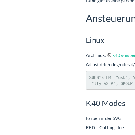
Dann gibt es eine persön
Ansteueru
Linux
Archlinux:
k40whispe
Adjust /etc/udev/rules.d
SUBSYSTEM=="usb", A
="ttyLASER", GROUP=
K40 Modes
Farben in der SVG
RED = Cutting Line