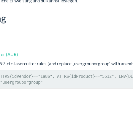
liche Einweisung und du kannst loslegen.
ng
rer (AUR)
/97-ctc-lasercutter.rules (and replace „usergrouporgroup“ with an ex
TTRS{idVendor}=="1a86", ATTRS{idProduct}=="5512", ENV{DE
"usergrouporgroup"