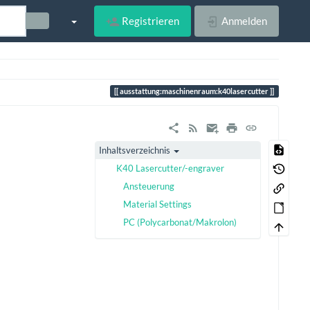
Registrieren
Anmelden
ausstattung:maschinenraum:k40lasercutter
Inhaltsverzeichnis
K40 Lasercutter/-engraver
Ansteuerung
Material Settings
PC (Polycarbonat/Makrolon)