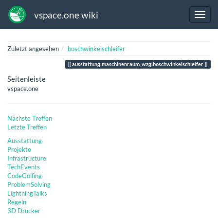
vspace.one wiki
Zuletzt angesehen
boschwinkelschleifer
ausstattung:maschinenraum_wzg:boschwinkelschleifer
Seitenleiste
vspace.one
Nächste Treffen
Letzte Treffen
Ausstattung
Projekte
Infrastructure
TechEvents
CodeGolfing
ProblemSolving
LightningTalks
Regeln
3D Drucker