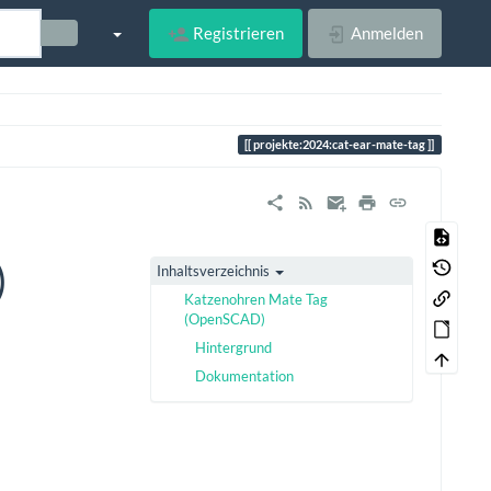
Registrieren
Anmelden
projekte:2024:cat-ear-mate-tag
)
Inhaltsverzeichnis
Katzenohren Mate Tag
(OpenSCAD)
Hintergrund
Dokumentation