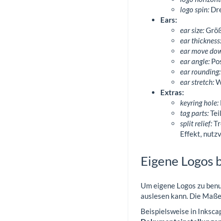
logo spin:
Dre
Ears:
ear size:
Größ
ear thickness
ear move do
ear angle:
Pos
ear rounding:
ear stretch:
Wi
Extras:
keyring hole:
tag parts:
Tei
split relief:
Tr
Effekt, nutzv
Eigene Logos 
Um eigene Logos zu benut
auslesen kann. Die Maße 
Beispielsweise in Inksca