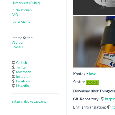
Unmarkiert (Public)
Publikationen
FAQ
Social Media
Interne Seiten:
VServer
SpaceIT
GitHub
Twitter
Mastodon
Kontakt:
faye
Instagram
Facebook
Status:
LinkedIn
Download über Thingive
Git-Repository:
https
Satzung des vspace.one
English translation:
ht