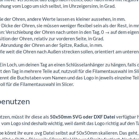
hung vom Logo um sich selbst, im Uhrzeigersinn, in Grad.
e der Ohren, andere Werte lassen es kleiner aussehen, in mm.
:
Dicke der Ohren, sie müssen weniger flexibel sein als der Rest, in m
wn:
Verschiebung der Ohren nach unten in den Tag, 0 → auf dem eigent
ition der Ohren, relativ zur vorderen Seite, in Grad.
Abrundung der Ohren an der Spitze, Radius, in mm.
e weit die Ohren nach Außen strecken sollen, orientiert am unteren
Ein Loch, um deinen Tag an einen Schlüsselanhänger zu hängen, falls du
lt den Tag in mehrere Teile auf, nutzvoll für die Filamentauswahl im Sli
ennt die Buchstaben vom Namen und das Logo in jeweils einzelne Teile
oll für die Filamentauswahl im Slicer.
benutzen
zen, müsst ihr diese als
50x50mm SVG oder DXF Datei
verfügbar h
vom Logo sind deshalb wichtig, weil damit das Logo richtig auf den Ta
pe könnt ihr eure .svg Datei selbst auf 50x50mm skalieren. Das geht,