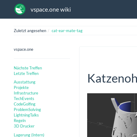
vspace.one wiki
Zuletzt angesehen
cat-ear-mate-tag
vspace.one
Nächste Treffen
Letzte Treffen
Katzenoh
Ausstattung
Projekte
Infrastructure
TechEvents
CodeGolfing
ProblemSolving
LightningTalks
Regeln
3D Drucker
Lagerung (Intern)