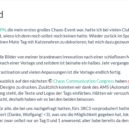
d
GPN
, die mein erstes großes Chaos-Event war, hatte ich bei vielen C
, wieso ich denn noch selbst noch keinen hatte. Wieder zurück im Sp
einen Mate Tag mit Katzenohren zu dekorieren, hat mich dazu gezwun
die Bilder von meiner brandneuen Innovation nach einer schlaflosen
ach einer Vorlage und seitdem ist beinahe ein halbes Jahr vergange
astination und vielen Anpassungen ist die Vorlage endlich fertig.
usblick auf den nächsten
Chaos Communication Congress
haben
-Designs zu drucken. Zusätzlich konnten wir dank des AMS (Automat
g steht, die Texte und Logos der Tags einfärben. Hätten wir versuch
ht, deshalb haben wir es bei den beiden belassen.
für alle, die bei uns nachgefragt hatten, fürs 38C3 vorproduziert h
rt (Danke, Wolfgang! <3), was uns die Möglichkeit gegeben hat, lokal
ar zwar selbst nur an Tag 0 und 1 anwesend, aber habe bereits da d