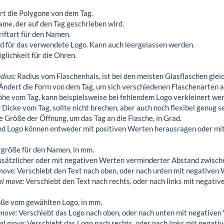
t die Polygone von dem Tag.
me, der auf den Tag geschrieben wird.
iftart für den Namen.
d für das verwendete Logo. Kann auch leergelassen werden.
lichkeit für die Ohren.
adius:
Radius vom Flaschenhals, ist bei den meisten Glasflaschen gleic
Ändert die Form von dem Tag, um sich verschiedenen Flaschenarten a
he vom Tag, kann beispielsweise bei fehlendem Logo verkleinert wer
:
Dicke vom Tag, sollte nicht brechen, aber auch noch flexibel genug s
 Größe der Öffnung, um das Tag an die Flasche, in Grad.
nd Logo können entweder mit positiven Werten herausragen oder mit 
größe für den Namen, in mm.
sätzlicher oder mit negativen Werten verminderter Abstand zwisch
 move:
Verschiebt den Text nach oben, oder nach unten mit negativen 
al move:
Verschiebt den Text nach rechts, oder nach links mit negativ
ße vom gewählten Logo, in mm.
 move:
Verschiebt das Logo nach oben, oder nach unten mit negativen
al move:
Verschiebt das Logo nach rechts, oder nach links mit negati