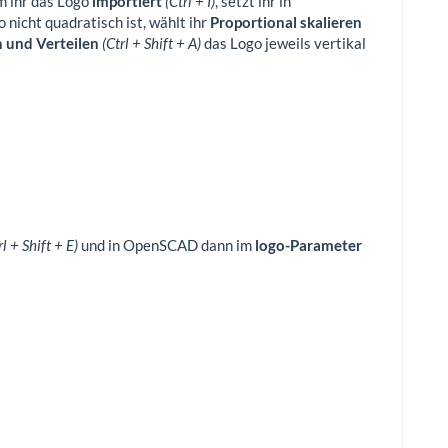
m ihr das Logo
importiert
(Ctrl + I)
, setzt ihr in
 nicht quadratisch ist, wählt ihr
Proportional skalieren
 und Verteilen
(Ctrl + Shift + A)
das Logo jeweils vertikal
rl + Shift + E)
und in OpenSCAD dann im
logo-Parameter