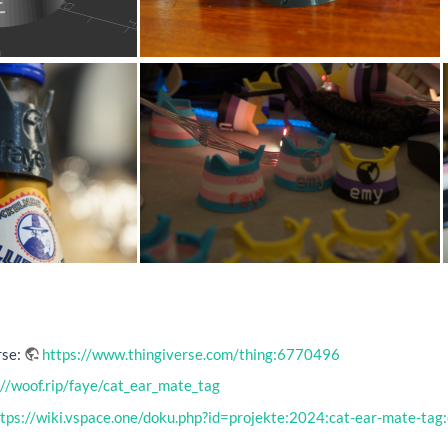
rse:
https://www.thingiverse.com/thing:6770496
://woof.rip/faye/cat_ear_mate_tag
tps://wiki.vspace.one/doku.php?id=projekte:2024:cat-ear-mate-tag