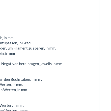
h, in mm.
nzupassen, in Grad.
den, um Filament zu sparen, in mm.
ein, in mm
Negativen hereinragen, jeweils in mm.
en den Buchstaben, in mm.
Werten, in mm.
en Werten, in mm.
 Werten, in mm.
ven Werten, in mm.