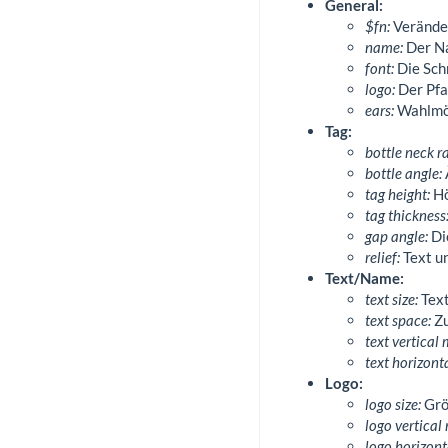
General:
$fn:
Veränder
name:
Der Na
font:
Die Schr
logo:
Der Pfa
ears:
Wahlmög
Tag:
bottle neck r
bottle angle:
tag height:
Hö
tag thickness
gap angle:
Die
relief:
Text u
Text/Name:
text size:
Text
text space:
Zu
text vertical
text horizont
Logo:
logo size:
Grö
logo vertical
logo horizont