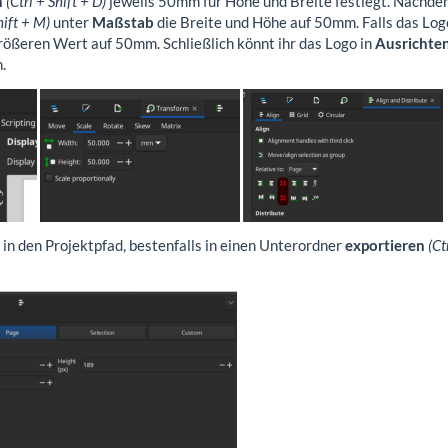
n
(Ctrl + Shift + D)
jeweils 50mm für Höhe und Breite festlegt. Nachde
hift + M)
unter
Maßstab
die Breite und Höhe auf 50mm. Falls das Logo
rößeren Wert auf 50mm. Schließlich könnt ihr das Logo in
Ausrichten
.
 in den Projektpfad, bestenfalls in einen Unterordner
exportieren
(Ct