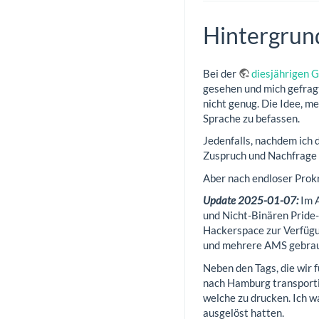
Hintergrun
Bei der
diesjährigen 
gesehen und mich gefragt
nicht genug. Die Idee, m
Sprache zu befassen.
Jedenfalls, nachdem ich 
Zuspruch und Nachfrage n
Aber nach endloser Prokr
Update 2025-01-07:
Im A
und Nicht-Binären Pride
Hackerspace zur Verfügun
und mehrere AMS gebrauc
Neben den Tags, die wir 
nach Hamburg transportie
welche zu drucken. Ich w
ausgelöst hatten.