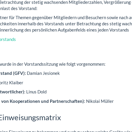
 Betrachtung der stetig wachsenden Mitgliederzahlen, Vergrößerung 
last des Vorstand:
tner für Themen gegenüber Mitgliedern und Besuchern sowie nach 
ichkeiten innerhalb des Vorstands unter Betrachtung des stetig wa
innerlichung des persönlichen Aufgabenfelds eines jeden Vorstands
orstands
wurde in der Vorstandssitzung wie folgt vorgenommen:
stand (GFV):
Damian Jesionek
ritz Klaiber
twortlicher):
Linus Dold
 von Kooperationen und Partnerschaften):
Nikolai Müller
 Einweisungsmatrix
 eine Einweisung zu bekommen und auch zu sehen welche Geräte wir al