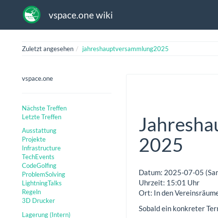
vspace.one wiki
Zuletzt angesehen
jahreshauptversammlung2025
vspace.one
Nächste Treffen
Letzte Treffen
Jahresha
Ausstattung
2025
Projekte
Infrastructure
TechEvents
CodeGolfing
Datum: 2025-07-05 (Sa
ProblemSolving
Uhrzeit: 15:01 Uhr
LightningTalks
Regeln
Ort: In den Vereinsräum
3D Drucker
Sobald ein konkreter Te
Lagerung (Intern)