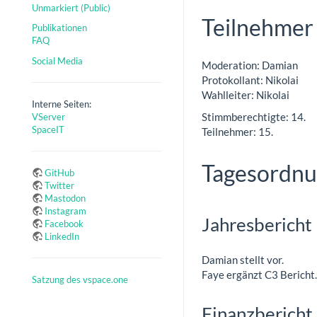
Unmarkiert (Public)
Teilnehmer
Publikationen
FAQ
Social Media
Moderation: Damian
Protokollant: Nikolai
Wahlleiter: Nikolai
Interne Seiten:
Stimmberechtigte: 14.
VServer
SpaceIT
Teilnehmer: 15.
Tagesordn
GitHub
Twitter
Mastodon
Instagram
Jahresbericht
Facebook
LinkedIn
Damian stellt vor.
Faye ergänzt C3 Bericht.
Satzung des vspace.one
Finanzbericht