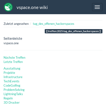
vspace.one wiki
Zuletzt angesehen
tag_des_offenen_hackerspaces
treffen:2025:tag_des_offenen_hackerspaces
Seitenleiste
vspace.one
Nächste Treffen
Letzte Treffen
Ausstattung
Projekte
Infrastructure
TechEvents
CodeGolfing
ProblemSolving
LightningTalks
Regeln
3D Drucker