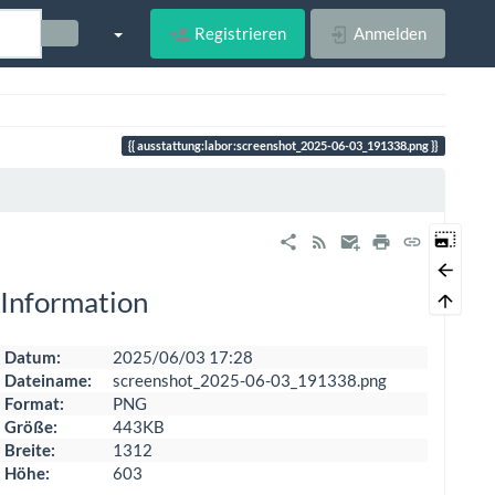
Registrieren
Anmelden
ausstattung:labor:screenshot_2025-06-03_191338.png
Information
Datum:
2025/06/03 17:28
Dateiname:
screenshot_2025-06-03_191338.png
Format:
PNG
Größe:
443KB
Breite:
1312
Höhe:
603