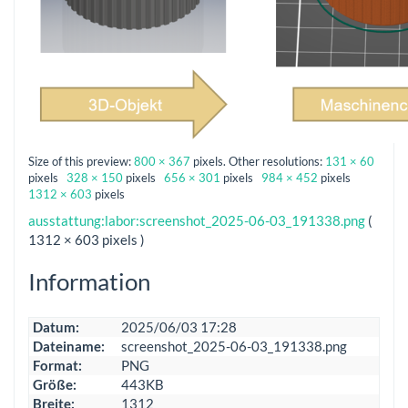
Size of this preview:
800 × 367
pixels. Other resolutions:
131 × 60
pixels
328 × 150
pixels
656 × 301
pixels
984 × 452
pixels
1312 × 603
pixels
ausstattung:labor:screenshot_2025-06-03_191338.png
(
1312 × 603 pixels )
Information
Datum:
2025/06/03 17:28
Dateiname:
screenshot_2025-06-03_191338.png
Format:
PNG
Größe:
443KB
Breite:
1312