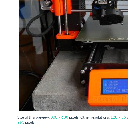
Size of this preview:
800 × 600
pixels. Other resolutions:
128 × 96
961
pixels