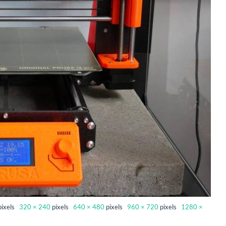
pixels
320 × 240
pixels
640 × 480
pixels
960 × 720
pixels
1280 ×