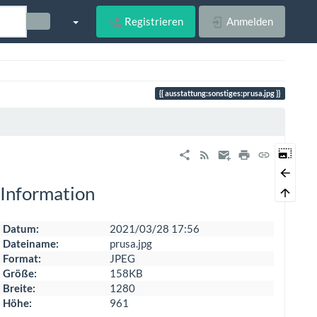
Registrieren
Anmelden
ausstattung:sonstiges:prusa.jpg
Information
Datum:
2021/03/28 17:56
Dateiname:
prusa.jpg
Format:
JPEG
Größe:
158KB
Breite:
1280
Höhe:
961