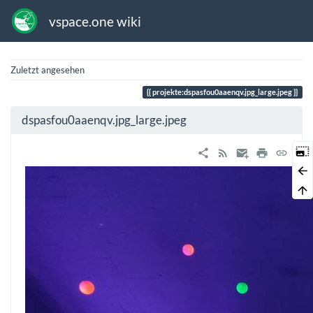
vspace.one wiki
Zuletzt angesehen
projekte:dspasfou0aaenqv.jpg_large.jpeg
dspasfou0aaenqv.jpg_large.jpeg