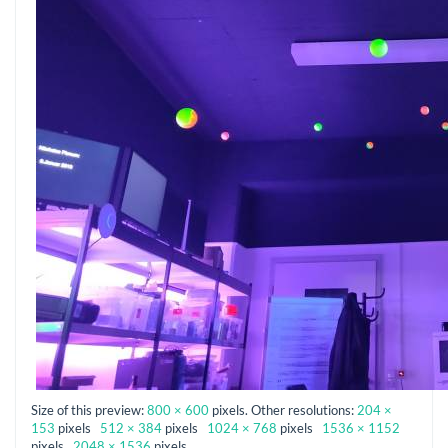
Size of this preview:
800 × 600
pixels. Other resolutions:
204 ×
153
pixels
512 × 384
pixels
1024 × 768
pixels
1536 × 1152
pixels
2048 × 1536
pixels