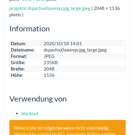
projekte:dspasfou0aaenqv.jpg_large.jpeg
( 2048 × 1536
pixels )
Information
Datum:
2020/10/18 14:01
Dateiname:
dspasfou0aaenqv.jpg_large.jpeg
Format:
JPEG
Größe:
235KB
Breite:
2048
Höhe:
1536
Verwendung von
blackout
Diese Liste ist möglicherweise nicht vollständig.
Versteckte und durch ACL gesperrte Seiten werden