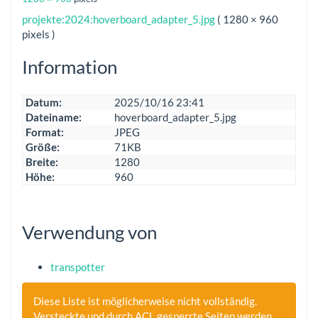
projekte:2024:hoverboard_adapter_5.jpg
( 1280 × 960
pixels )
Information
Datum:
2025/10/16 23:41
Dateiname:
hoverboard_adapter_5.jpg
Format:
JPEG
Größe:
71KB
Breite:
1280
Höhe:
960
Verwendung von
transpotter
Diese Liste ist möglicherweise nicht vollständig.
Versteckte und durch ACL gesperrte Seiten werden