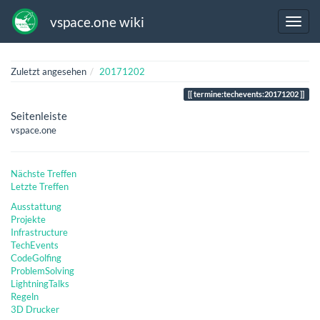
vspace.one wiki
Zuletzt angesehen
20171202
termine:techevents:20171202
Seitenleiste
vspace.one
Nächste Treffen
Letzte Treffen
Ausstattung
Projekte
Infrastructure
TechEvents
CodeGolfing
ProblemSolving
LightningTalks
Regeln
3D Drucker