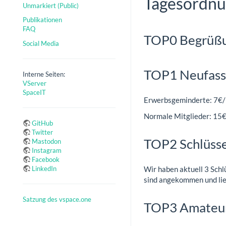
Tagesordnu
Unmarkiert (Public)
Publikationen
FAQ
TOP0 Begrüßu
Social Media
TOP1 Neufass
Interne Seiten:
VServer
SpaceIT
Erwerbsgeminderte: 7€/
Normale Mitglieder: 15€
GitHub
Twitter
TOP2 Schlüsse
Mastodon
Instagram
Facebook
LinkedIn
Wir haben aktuell 3 Schl
sind angekommen und lie
Satzung des vspace.one
TOP3 Amateur