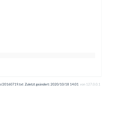
en/20160719.txt
Zuletzt geändert:
2020/10/18 14:01
von
127.0.0.1