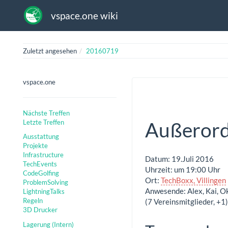
vspace.one wiki
Zuletzt angesehen
20160719
vspace.one
Nächste Treffen
Letzte Treffen
Außerord
Ausstattung
Projekte
Infrastructure
Datum: 19.Juli 2016
TechEvents
Uhrzeit: um 19:00 Uhr
CodeGolfing
Ort:
TechBoxx, Villingen
ProblemSolving
Anwesende: Alex, Kai, Ok
LightningTalks
Regeln
(7 Vereinsmitglieder, +1)
3D Drucker
Lagerung (Intern)