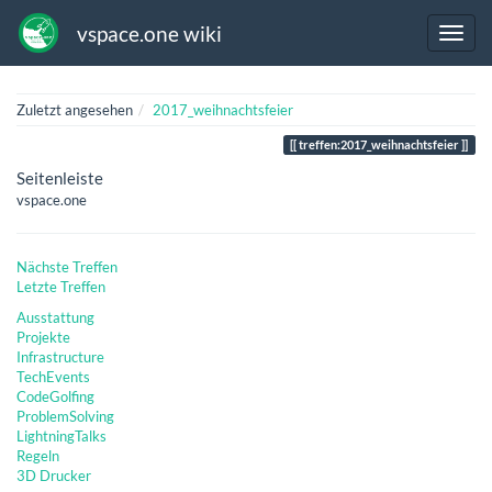
vspace.one wiki
Zuletzt angesehen
2017_weihnachtsfeier
treffen:2017_weihnachtsfeier
Seitenleiste
vspace.one
Nächste Treffen
Letzte Treffen
Ausstattung
Projekte
Infrastructure
TechEvents
CodeGolfing
ProblemSolving
LightningTalks
Regeln
3D Drucker