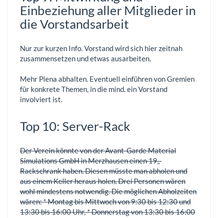
Einbeziehung aller Mitglieder in
die Vorstandsarbeit
Nur zur kurzen Info. Vorstand wird sich hier zeitnah
zusammensetzen und etwas ausarbeiten.
Mehr Plena abhalten. Eventuell einführen von Gremien
für konkrete Themen, in die mind. ein Vorstand
involviert ist.
Top 10: Server-Rack
Der Verein könnte von der Avant-Garde Material
Simulations GmbH in Merzhausen einen 19„-
Rackschrank haben. Diesen müsste man abholen und
aus einem Keller heraus holen. Drei Personen wären
wohl mindestens notwendig. Die möglichen Abholzeiten
wären: * Montag bis Mittwoch von 9:30 bis 12:30 und
13:30 bis 16:00 Uhr, * Donnerstag von 13:30 bis 16:00