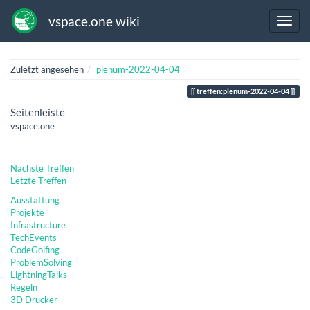
vspace.one wiki
Zuletzt angesehen
plenum-2022-04-04
treffen:plenum-2022-04-04
Seitenleiste
vspace.one
Nächste Treffen
Letzte Treffen
Ausstattung
Projekte
Infrastructure
TechEvents
CodeGolfing
ProblemSolving
LightningTalks
Regeln
3D Drucker