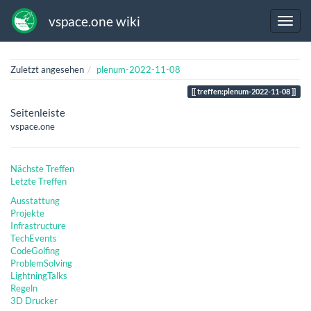
vspace.one wiki
Zuletzt angesehen
plenum-2022-11-08
treffen:plenum-2022-11-08
Seitenleiste
vspace.one
Nächste Treffen
Letzte Treffen
Ausstattung
Projekte
Infrastructure
TechEvents
CodeGolfing
ProblemSolving
LightningTalks
Regeln
3D Drucker