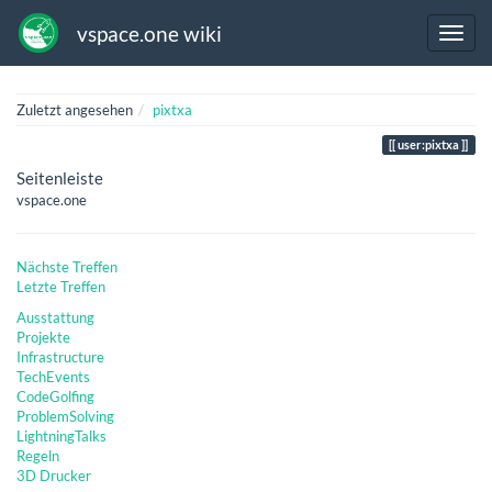
vspace.one wiki
Zuletzt angesehen
pixtxa
user:pixtxa
Seitenleiste
vspace.one
Nächste Treffen
Letzte Treffen
Ausstattung
Projekte
Infrastructure
TechEvents
CodeGolfing
ProblemSolving
LightningTalks
Regeln
3D Drucker