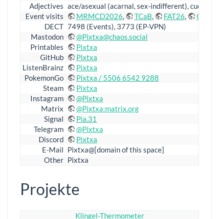
Adjectives
ace/asexual (acarnal, sex-indifferent), cuddle 
Event visits
MRMCD2026
,
TCaB
,
FAT26
,
CoSin
DECT
7498 (Events), 3773 (EP-VPN)
Mastodon
@
Pixtxa@chaos.social
Printables
Pixtxa
GitHub
Pixtxa
ListenBrainz
Pixtxa
PokemonGo
Pixtxa / 5506 6542 9288
Steam
Pixtxa
Instagram
@Pixtxa
Matrix
@Pixtxa:matrix.org
Signal
Pia.31
Telegram
@Pixtxa
Discord
Pixtxa
E-Mail
Pixtxa@[domain of this space]
Other
Pixtxa
Projekte
Klingel-Thermometer