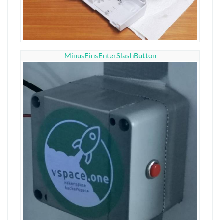
MinusEinsEnterSlashButton