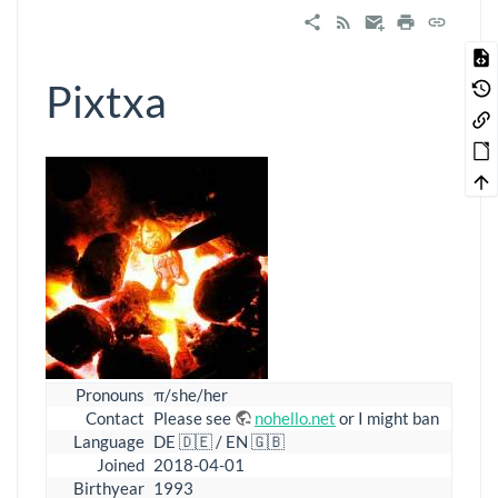
Pixtxa
Pronouns
π/she/her
Contact
Please see
nohello.net
or I might ban
Language
DE 🇩🇪 / EN 🇬🇧
Joined
2018-04-01
Birthyear
1993