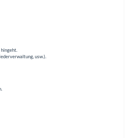
 hingeht.
liederverwaltung, usw.).
n.