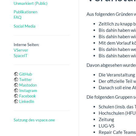
Unmarkiert (Public)
Publikationen
Aus folgenden Gründen w
FAQ
Zeitlich zu knapp b
Social Media
Bis dahin haben wir
Bis dahin haben w
Mit dem Vorlauf kö
Interne Seiten:
Bis dahin haben we
VServer
Bis dahin haben wi
SpaceIT
Davon abgesehen wurden
GitHub
Die Veranstaltung 
Twitter
Der offizielle Teil 
Mastodon
Danach soll eine 
Instagram
Facebook
Die folgenden Gruppen s
LinkedIn
Schulen (insb. da
Hochschulen (HFU,
Zeitung
Satzung des vspace.one
LUG-VS
Repair Cafe Teams