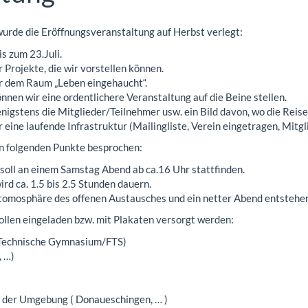
urde die Eröffnungsveranstaltung auf Herbst verlegt:
is zum 23.Juli.
 Projekte, die wir vorstellen können.
ir dem Raum „Leben eingehaucht“.
nnen wir eine ordentlichere Veranstaltung auf die Beine stellen.
nigstens die Mitglieder/Teilnehmer usw. ein Bild davon, wo die Reise
r eine laufende Infrastruktur (Mailingliste, Verein eingetragen, Mitg
 folgenden Punkte besprochen:
soll an einem Samstag Abend ab ca.16 Uhr stattfinden.
wird ca. 1.5 bis 2.5 Stunden dauern.
Atomosphäre des offenen Austausches und ein netter Abend entstehe
ollen eingeladen bzw. mit Plakaten versorgt werden:
s Technische Gymnasium/FTS)
 …)
 der Umgebung ( Donaueschingen, … )