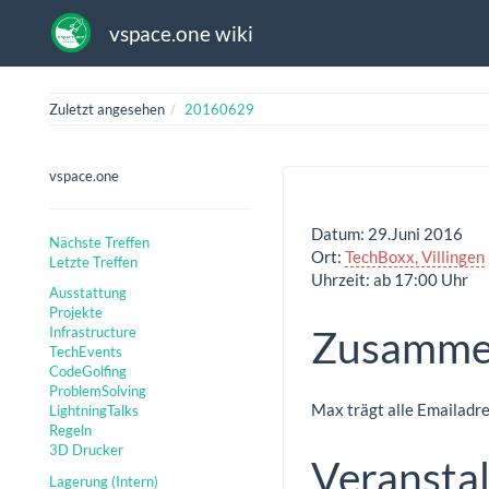
vspace.one wiki
Zuletzt angesehen
20160629
vspace.one
Datum: 29.Juni 2016
Nächste Treffen
Ort:
TechBoxx, Villingen
Letzte Treffen
Uhrzeit: ab 17:00 Uhr
Ausstattung
Projekte
Zusamme
Infrastructure
TechEvents
CodeGolfing
ProblemSolving
Max trägt alle Emailadre
LightningTalks
Regeln
3D Drucker
Veransta
Lagerung (Intern)